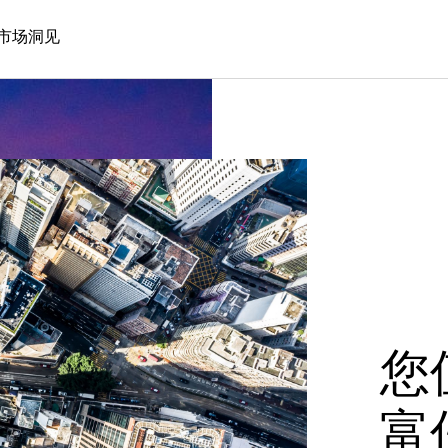
市场洞见
您
富