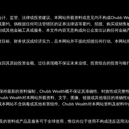
、监管、法律或投资建议。本网站所载资料或意见均不构成Chubb We
约。倘根据任何司法管辖区的证券法律该等要约、招揽、购买或销售被视为违
划或其他金融工具或服务。本文件内容无意构成向公众发出认购任何金融
资目标、财务状况或经济实力，且本网站并不据此招揽任何行动。本网站
收回其原始投资金额。过往表现概不保证未来业绩。投资组合的投资与银
且致力保持最新的资料编制，Chubb Wealth概不保证其准确性、时效性
hubb Wealth对本网站所载资料、文字、图像、链接或其他项目的准
网站不含病毒或其他有害组件。Chubb Wealth对本网站资料及材
本网站提及的资料或产品及服务可于全球使用，惟仅向位于使用不构成违反适